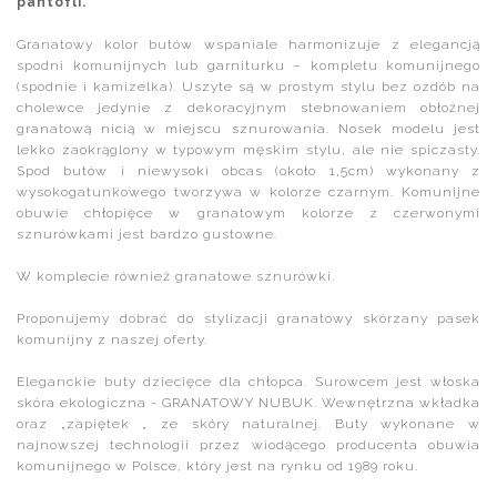
pantofli.
Granatowy kolor butów wspaniale harmonizuje z elegancją
spodni komunijnych lub garniturku – kompletu komunijnego
(spodnie i kamizelka). Uszyte są w prostym stylu bez ozdób na
cholewce jedynie z dekoracyjnym stebnowaniem obłożnej
granatową nicią w miejscu sznurowania. Nosek modelu jest
lekko zaokrąglony w typowym męskim stylu, ale nie spiczasty.
Spod butów i niewysoki obcas (około 1,5cm) wykonany z
wysokogatunkowego tworzywa w kolorze czarnym. Komunijne
obuwie chłopięce w granatowym kolorze z czerwonymi
sznurówkami jest bardzo gustowne.
W komplecie również granatowe sznurówki.
Proponujemy dobrać do stylizacji granatowy skórzany pasek
komunijny z naszej oferty.
Eleganckie buty dziecięce dla chłopca. Surowcem jest włoska
skóra ekologiczna - GRANATOWY NUBUK. Wewnętrzna wkładka
oraz „zapiętek „ ze skóry naturalnej. Buty wykonane w
najnowszej technologii przez wiodącego producenta obuwia
komunijnego w Polsce, który jest na rynku od 1989 roku.