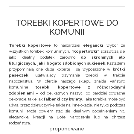
TOREBKI KOPERTOWE DO
KOMUNII
Torebki kopertowe
to najbardziej
elegancki
wybór ze
wszystkich torebek komunijnych.
”Kopertówki”
sprawdzą się
jako idealny dodatek zarówno
do skromnych alb
liturgicznych, jak i bogato zdobionych sukienek
. Kształtem
przypominają one dużą kopertę i są wyposażone w
krótki
paseczek
, ułatwiający trzymanie torebki w trakcie
nabożeństwa. W ofercie naszego sklepu znajdą Państwo
komunijne
torebki kopertowe z różnorodnymi
zdobieniami
– od delikatnych naszyć, po bardziej odważne
dekoracje, takie jak
falbanki czy kwiaty
. Taka torebka może być
użyta przez dziewczynkę także na inne okazje, nie tylko podczas
komunii. Może bowiem stać się idealnym dopełnieniem np.
eleganckiej kreacji na Boże Narodzenie lub na chrzest
rodzeństwa.
proponowane