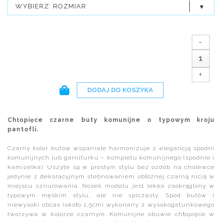
WYBIERZ: ROZMIAR
-
+
DODAJ DO KOSZYKA
Chłopięce czarne buty komunijne o typowym kroju
pantofli.
Czarny kolor butów wspaniale harmonizuje z elegancją spodni
komunijnych lub garniturku – kompletu komunijnego (spodnie i
kamizelka). Uszyte są w prostym stylu bez ozdób na cholewce
jedynie z dekoracyjnym stebnowaniem obłożnej czarną nicią w
miejscu sznurowania. Nosek modelu jest lekko zaokrąglony w
typowym męskim stylu, ale nie spiczasty. Spod butów i
niewysoki obcas (około 1,5cm) wykonany z wysokogatunkowego
tworzywa w kolorze czarnym. Komunijne obuwie chłopięce w