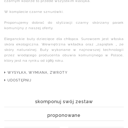
czarnym kolorze to przede wszystkim klasyka.
W komplecie czarne sznurówki.
Proponujemy dobrać do stylizacji czarny skórzany pasek
komunijny z naszej oferty.
Eleganckie buty dziecięce dla chłopca. Surowcem jest włoska
skóra ekologiczna. Wewnętrzna wkładka oraz „zapiętek „ ze
skóry naturalnej. Buty wykonane w najnowszej technologii
przez wiodącego producenta obuwia komunijnego w Polsce,
który jest na rynku od 1989 roku.
WYSYŁKA, WYMIANA, ZWROTY
UDOSTĘPNIJ
skomponuj swój zestaw
proponowane