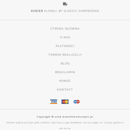
KURIER
KLIKNIJ, BY ŚLEDZIĆ ZAMÓWIENIE
STRONA GŁÓWNA
O NAS
PŁATNOŚCI
TERMIN REALIZACJI
BLOG
REGULAMIN
POMOC
KONTAKT
Copyright © 2018 dodatkikomunijne.pl
Strona wykorzystuje pliki cookies dla lepszego działania. Korzystając ze strony godzisz
się na to.