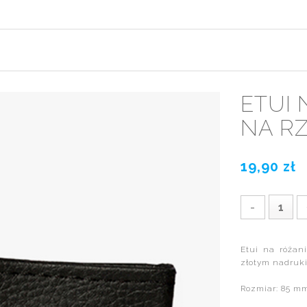
ETUI 
NA R
19,90 zł
-
Etui na różan
złotym nadruki
Rozmiar: 85 m