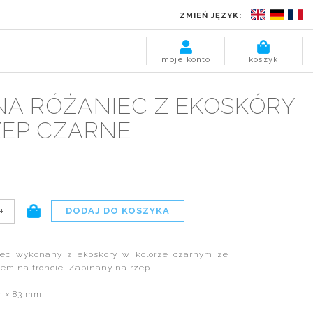
ZMIEŃ JĘZYK:
moje konto
koszyk
NA RÓŻANIEC Z EKOSKÓRY
ZEP CZARNE
+
iec wykonany z ekoskóry w kolorze czarnym ze
em na froncie. Zapinany na rzep.
m × 83 mm