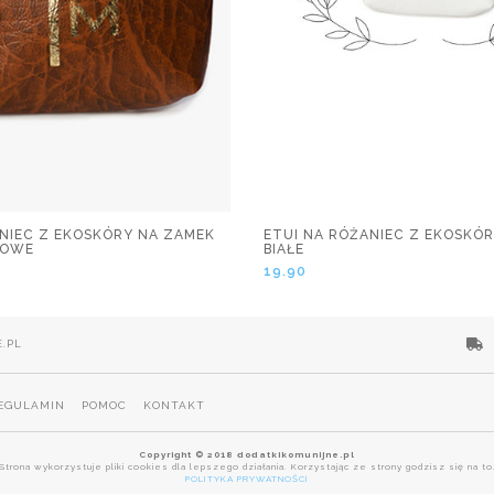
ANIEC Z EKOSKÓRY NA ZAMEK
ETUI NA RÓŻANIEC Z EKOSKÓ
ZOWE
BIAŁE
19.90
.PL
EGULAMIN
POMOC
KONTAKT
Copyright © 2018 dodatkikomunijne.pl
Strona wykorzystuje pliki cookies dla lepszego działania. Korzystając ze strony godzisz się na to
POLITYKA PRYWATNOŚCI