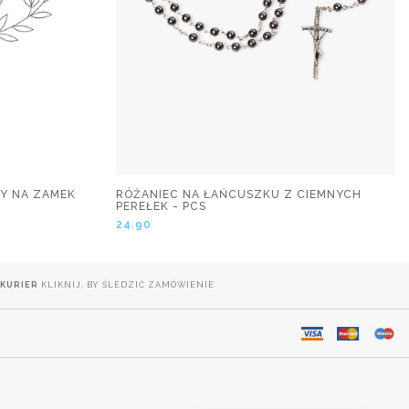
RY NA ZAMEK
RÓŻANIEC NA ŁAŃCUSZKU Z CIEMNYCH
PEREŁEK - PCS
24.90
KURIER
KLIKNIJ, BY ŚLEDZIĆ ZAMÓWIENIE
.
DOSTAWA NA CAŁY ŚWIAT