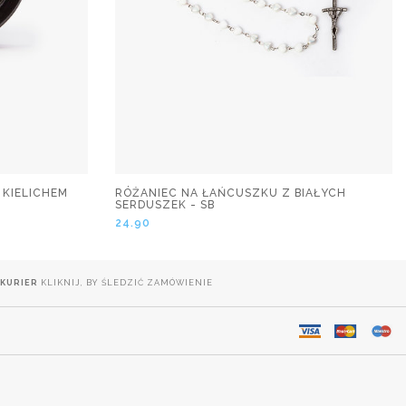
 KIELICHEM
RÓŻANIEC NA ŁAŃCUSZKU Z BIAŁYCH
SERDUSZEK - SB
24.90
KURIER
KLIKNIJ, BY ŚLEDZIĆ ZAMÓWIENIE
.
DOSTAWA NA CAŁY ŚWIAT