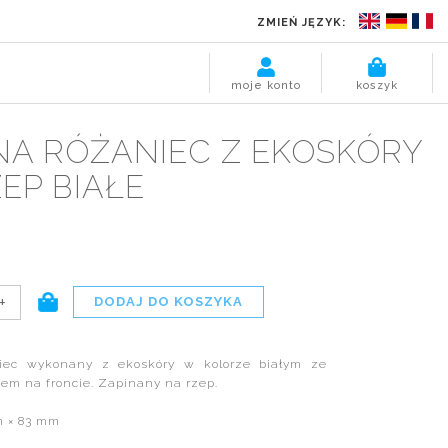
ZMIEŃ JĘZYK:
moje konto
koszyk
NA RÓŻANIEC Z EKOSKÓRY
EP BIAŁE
+
niec wykonany z ekoskóry w kolorze białym ze
em na froncie. Zapinany na rzep.
m × 83 mm