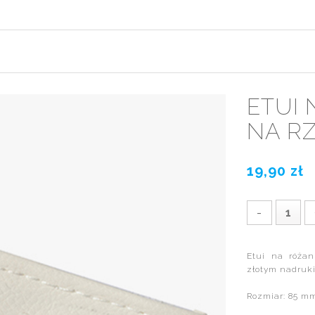
ETUI 
NA RZ
19,90 zł
-
Etui na róża
złotym nadruki
Rozmiar: 85 m