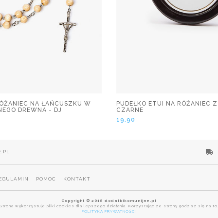
ÓŻANIEC NA ŁAŃCUSZKU W
PUDEŁKO ETUI NA RÓŻANIEC Z
NEGO DREWNA - DJ
CZARNE
19.90
.PL
EGULAMIN
POMOC
KONTAKT
Copyright © 2018 dodatkikomunijne.pl
Strona wykorzystuje pliki cookies dla lepszego działania. Korzystając ze strony godzisz się na to
POLITYKA PRYWATNOŚCI