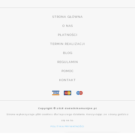
STRONA GŁÓWNA
O NAS
PŁATNOŚCI
TERMIN REALIZACJI
BLOG
REGULAMIN
POMOC
KONTAKT
Copyright © 2018 dodatkikomunijne.pl
Strona wykorzystuje pliki cookies dla lepszego działania. Korzystając ze strony godzisz
się na to.
POLITYKA PRYWATNOŚCI
DOSTAWA NA CAŁY ŚWIAT