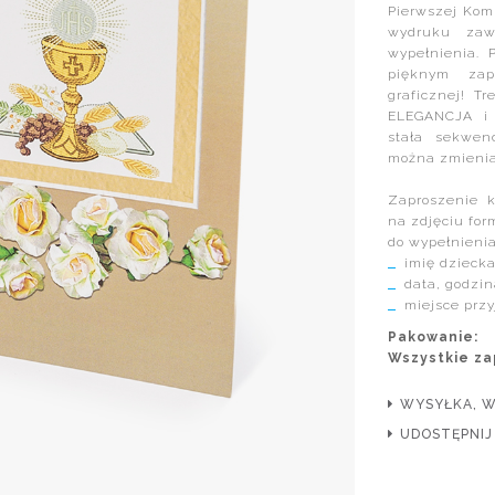
Pierwszej Komu
wydruku zaw
wypełnienia. 
pięknym zap
graficznej! T
ELEGANCJA i 
stała sekwen
można zmienia
Zaproszenie 
na zdjęciu for
do wypełnieni
imię dzieck
data, godzin
miejsce przy
Pakowanie:
Wszystkie za
WYSYŁKA, 
UDOSTĘPNIJ