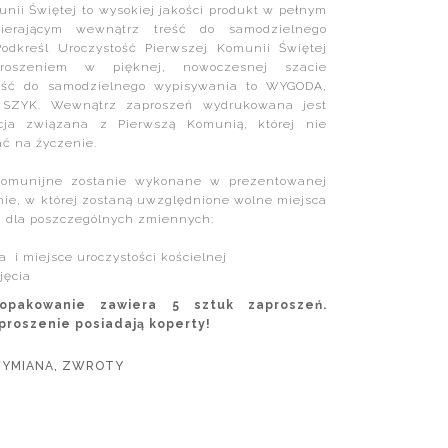
nii Świętej to wysokiej jakości produkt w pełnym
ierającym wewnątrz treść do samodzielnego
Podkreśl Uroczystość Pierwszej Komunii Świętej
roszeniem w pięknej, nowoczesnej szacie
reść do samodzielnego wypisywania to WYGODA,
SZYK. Wewnątrz zaproszeń wydrukowana jest
cja związana z Pierwszą Komunią, której nie
ć na życzenie.
komunijne zostanie wykonane w prezentowanej
mie, w której zostaną uwzględnione wolne miejsca
a dla poszczególnych zmiennych:
a
a i miejsce uroczystości kościelnej
jęcia
 opakowanie zawiera 5 sztuk zaproszeń.
proszenie posiadają koperty!
WYMIANA, ZWROTY