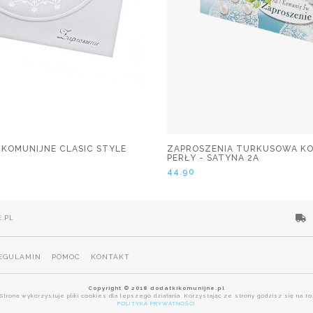
 KOMUNIJNE CLASIC STYLE
ZAPROSZENIA TURKUSOWA KO
PERŁY - SATYNA 2A
44.90
.PL
EGULAMIN
POMOC
KONTAKT
Copyright © 2018 dodatkikomunijne.pl
Strona wykorzystuje pliki cookies dla lepszego działania. Korzystając ze strony godzisz się na to
POLITYKA PRYWATNOŚCI