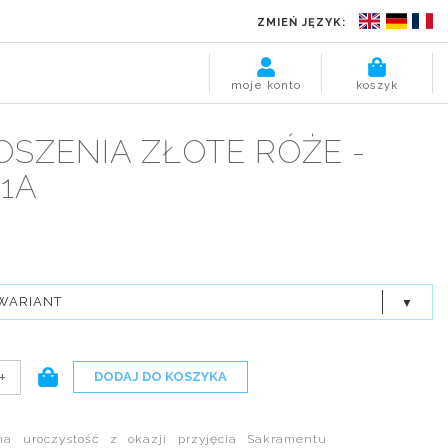
ZMIEŃ JĘZYK:
moje konto
koszyk
SZENIA ZŁOTE RÓŻE -
1A
WARIANT
+
DODAJ DO KOSZYKA
na uroczystość z okazji przyjęcia Sakramentu