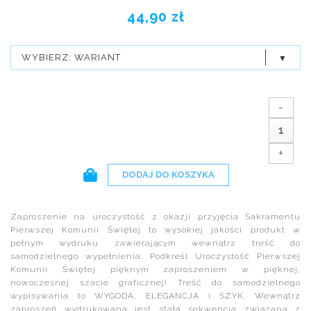
44,90 zł
WYBIERZ: WARIANT
-
+
DODAJ DO KOSZYKA
Zaproszenie na uroczystość z okazji przyjęcia Sakramentu
Pierwszej Komunii Świętej to wysokiej jakości produkt w
pełnym wydruku zawierającym wewnątrz treść do
samodzielnego wypełnienia. Podkreśl Uroczystość Pierwszej
Komunii Świętej pięknym zaproszeniem w pięknej,
nowoczesnej szacie graficznej! Treść do samodzielnego
wypisywania to WYGODA, ELEGANCJA i SZYK. Wewnątrz
zaproszeń wydrukowana jest stała sekwencja związana z