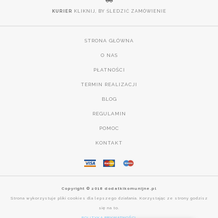
KURIER
KLIKNIJ, BY ŚLEDZIĆ ZAMÓWIENIE
STRONA GŁÓWNA
O NAS
PŁATNOŚCI
TERMIN REALIZACJI
BLOG
REGULAMIN
POMOC
KONTAKT
Copyright © 2018 dodatkikomunijne.pl
Strona wykorzystuje pliki cookies dla lepszego działania. Korzystając ze strony godzisz
się na to.
POLITYKA PRYWATNOŚCI