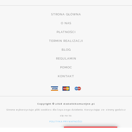
STRONA GŁÓWNA
O NAS
PŁATNOŚCI
TERMIN REALIZACJI
BLOG
REGULAMIN
POMOC
KONTAKT
Copyright © 2018 dodatkikomunijne.pl
Strona wykorzystuje pliki cookies dla lepszego działania. Korzystając ze strony godzisz
się na to.
POLITYKA PRYWATNOŚCI
DOSTAWA NA CAŁY ŚWIAT