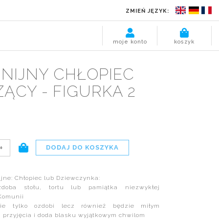
ZMIEŃ JĘZYK:
moje konto
koszyk
NIJNY CHŁOPIEC
ĄCY - FIGURKA 2
+
jne: Chłopiec lub Dziewczynka:
zdoba stołu, tortu lub pamiątka niezwykłej
 Komunii
e tylko ozdobi lecz również będzie miłym
przyjęcia i doda blasku wyjątkowym chwilom