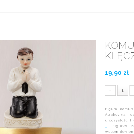
KOMU
KLĘCZ
19,90 zł
-
Figurki komuni
Atrakcyjna o
uroczystości I
Figurka ni
wspomnieniem 