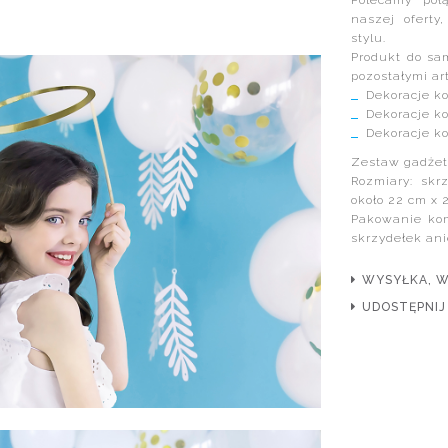
Polecamy poł
naszej oferty
stylu.
Produkt do sa
pozostałymi ar
Dekoracje k
Dekoracje ko
Dekoracje ko
Zestaw gadżetó
Rozmiary: skr
około 22 cm x 
Pakowanie kom
skrzydełek ani
WYSYŁKA, 
UDOSTĘPNIJ