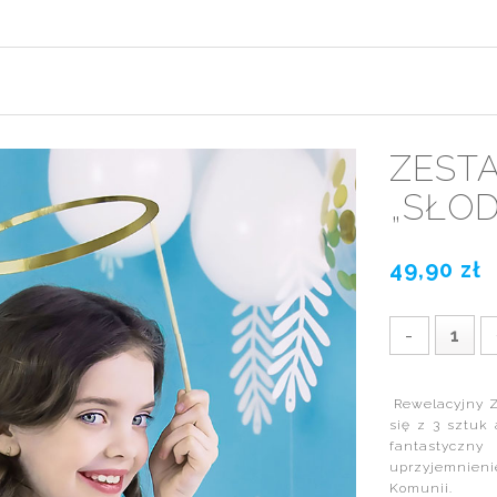
ZEST
„SŁOD
49,90 zł
-
Rewelacyjny Ze
się z 3 sztuk 
fantastycz
uprzyjemnieni
Komunii.