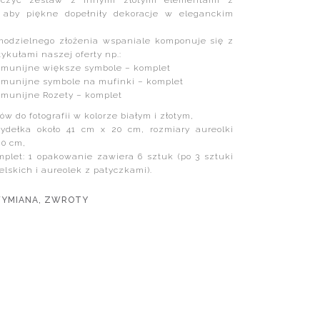
ączyć zestaw z innymi złotymi elementami z
, aby piękne dopełniły dekoracje w eleganckim
modzielnego złożenia wspaniale komponuje się z
tykułami naszej oferty np.:
omunijne większe symbole – komplet
munijne symbole na mufinki – komplet
munijne Rozety – komplet
w do fotografii w kolorze białym i złotym,
zydełka około 41 cm x 20 cm, rozmiary aureolki
20 cm,
plet: 1 opakowanie zawiera 6 sztuk (po 3 sztuki
elskich i aureolek z patyczkami).
WYMIANA, ZWROTY