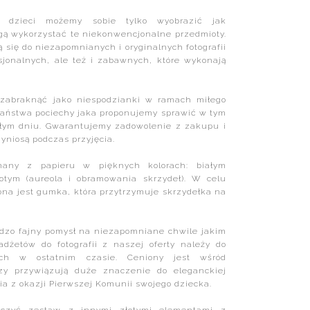
e dzieci możemy sobie tylko wyobrazić jak
ą wykorzystać te niekonwencjonalne przedmioty.
ą się do niezapomnianych i oryginalnych fotografii
sjonalnych, ale też i zabawnych, które wykonają
zabraknąć jako niespodzianki w ramach miłego
Państwa pociechy jaka proponujemy sprawić w tym
łym dniu. Gwarantujemy zadowolenie z zakupu i
zyniosą podczas przyjęcia.
nany z papieru w pięknych kolorach: białym
złotym (aureola i obramowania skrzydeł). W celu
ona jest gumka, która przytrzymuje skrzydełka na
dzo fajny pomysł na niezapomniane chwile jakim
adżetów do fotografii z naszej oferty należy do
ych w ostatnim czasie. Ceniony jest wśród
rzy przywiązują duże znaczenie do eleganckiej
ia z okazji Pierwszej Komunii swojego dziecka.