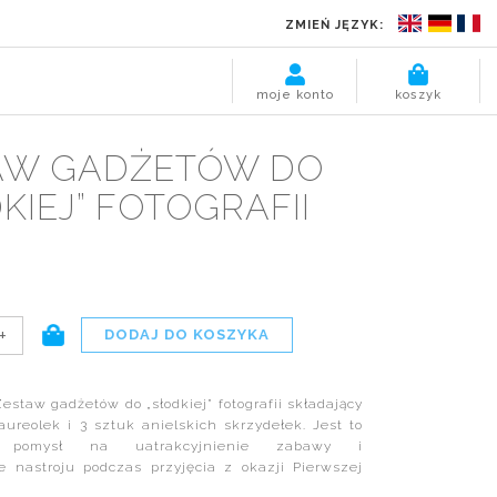
ZMIEŃ JĘZYK:
moje konto
koszyk
AW GADŻETÓW DO
KIEJ” FOTOGRAFII
+
staw gadżetów do „słodkiej” fotografii składający
aureolek i 3 sztuk anielskich skrzydełek. Jest to
ny pomysł na uatrakcyjnienie zabawy i
e nastroju podczas przyjęcia z okazji Pierwszej