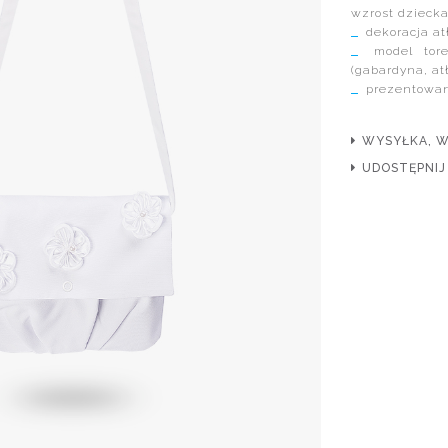
wzrost dziecka
dekoracja at
model tore
(gabardyna, atł
prezentowana
WYSYŁKA, 
UDOSTĘPNIJ