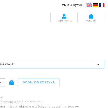
ZMIEŃ JĘZYK:
moje konto
koszyk
WARIANT
+
DODAJ DO KOSZYKA
wy
 przewieszenia na ramieniu
der - (całk. dł.1m) o właściwej długości na typowy