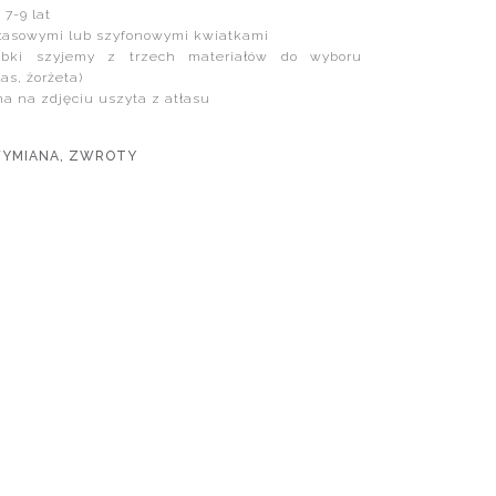
 7-9 lat
łasowymi lub szyfonowymi kwiatkami
bki szyjemy z trzech materiałów do wyboru
as, żorżeta)
 na zdjęciu uszyta z atłasu
WYMIANA, ZWROTY