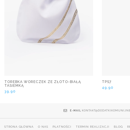
TOREBKA WORECZEK ZE ZŁOTO-BIAŁĄ
TPS7
TASIEMKĄ
49.90
39.90
E-MAIL
KONTAKT@DODATKIKOMUNIJNE
STRONA GŁÓWNA
O NAS
PŁATNOŚCI
TERMIN REALIZACJI
BLOG
R