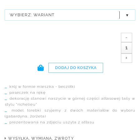
WYBIERZ: WARIANT
-
+
DODAJ DO KOSZYKA
krój w formie mieszka - beczółki
paseczek na rękę
dekorację stanowi naszycie w górnej części atłasowej taśy w
stylu "richelieu"
model torebki szyjemy z dwóch materiałów do wyboru
(gabardyna, żorżeta)
prezentowana na zdjęciu uszyta z atłasu
WYSYŁKA, WYMIANA, ZWROTY