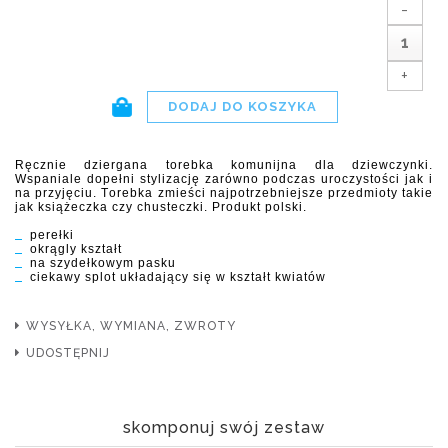
-
+
Ręcznie dziergana torebka komunijna dla dziewczynki.
Wspaniale dopełni stylizację zarówno podczas uroczystości jak i
na przyjęciu. Torebka zmieści najpotrzebniejsze przedmioty takie
jak książeczka czy chusteczki. Produkt polski.
perełki
okrągly kształt
na szydełkowym pasku
ciekawy splot układający się w kształt kwiatów
WYSYŁKA, WYMIANA, ZWROTY
UDOSTĘPNIJ
skomponuj swój zestaw