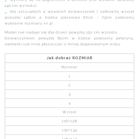
140 cm wzrostu)
dla szczupłych a wysokich dziewczynek ( całkowity wzrost
powyżej 146cm a klatka piersiowa 67cm - 73cm zalecamy
wybranie rozmiaru nr 4)
Model nie nadaje się dla dzieci powyżej 152 cm wzrostu.
Dziewczynkom powyżej 82cm w klatce polecamy peleryny,
sweterki lub inne płaszczyki o mniej dopasowanym kroju.
Jak dobrać ROZMIAR
Rozmiar
1
2
3
4
Wzrost
116/128
130/134
136/142