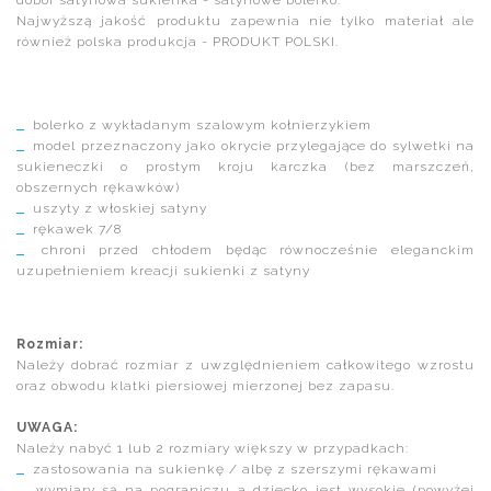
Najwyższą jakość produktu zapewnia nie tylko materiał ale
również polska produkcja - PRODUKT POLSKI.
bolerko z wykładanym szalowym kołnierzykiem
model przeznaczony jako okrycie przylegające do sylwetki na
sukieneczki o prostym kroju karczka (bez marszczeń,
obszernych rękawków)
uszyty z włoskiej satyny
rękawek 7/8
chroni przed chłodem będąc równocześnie eleganckim
uzupełnieniem kreacji sukienki z satyny
Rozmiar:
Należy dobrać rozmiar z uwzględnieniem całkowitego wzrostu
oraz obwodu klatki piersiowej mierzonej bez zapasu.
UWAGA:
Należy nabyć 1 lub 2 rozmiary większy w przypadkach:
zastosowania na sukienkę / albę z szerszymi rękawami
wymiary są na pograniczu a dziecko jest wysokie (powyżej