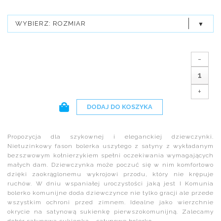
WYBIERZ: ROZMIAR
-
+
DODAJ DO KOSZYKA
Propozycja dla szykownej i eleganckiej dziewczynki.
Nietuzinkowy fason bolerka uszytego z satyny z wykładanym
bezszwowym kołnierzykiem spełni oczekiwania wymagających
małych dam. Dziewczynka może poczuć się w nim komfortowo
dzięki zaokrąglonemu wykrojowi przodu, który nie krępuje
ruchów. W dniu wspaniałej uroczystości jaką jest I Komunia
bolerko komunijne doda dziewczynce nie tylko gracji ale przede
wszystkim ochroni przed zimnem. Idealne jako wierzchnie
okrycie na satynową sukienkę pierwszokomunijną. Zalecamy
dobór satynowa sukienka - satynowe bolerko.