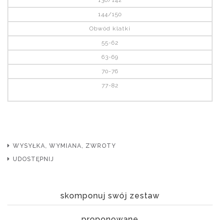
144/150
Obwód klatki
55-62
63-69
70-76
77-82
WYSYŁKA, WYMIANA, ZWROTY
UDOSTĘPNIJ
skomponuj swój zestaw
proponowane