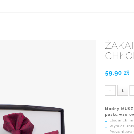
ŻAKA
CHŁO
59,90 zł
-
Modny MUSZN
pasku wzorow
Elegancki m
Wymiar uniwe
Prezentowan