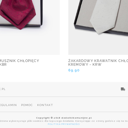
USZNIK CHŁOPIĘCY
ŻAKARDOWY KRAWATNIK CHŁO
KBR
KREMOWY - KRW
69.90
.PL
EGULAMIN
POMOC
KONTAKT
Copyright © 2018 dodatkikomunijne.pl
Strona wykorzystuje pliki cookies dla lepszego działania. Korzystając ze strony godzisz się na to
POLITYKA PRYWATNOŚCI