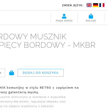
ZMIEŃ JĘZYK:
moje konto
koszyk
RDOWY MUSZNIK
PIĘCY BORDOWY - MKBR
+
IK komunijny w stylu RETRO z zapięciem na
any galanterią męską.
usznik komunijny w komlecie z wypustką
rsalny dla dzieci, regulacja obwodu szyi
y na zdjęciu wykonany z żakardu