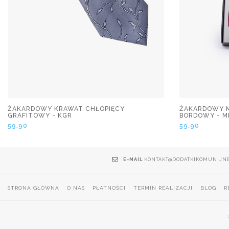
ŻAKARDOWY KRAWAT CHŁOPIĘCY
ŻAKARDOWY M
GRAFITOWY - KGR
BORDOWY - M
59.90
59.90
E-MAIL
KONTAKT@DODATKIKOMUNIJNE
STRONA GŁÓWNA
O NAS
PŁATNOŚCI
TERMIN REALIZACJI
BLOG
R